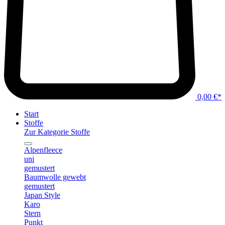
0,00 €*
Start
Stoffe
Zur Kategorie Stoffe
Alpenfleece
uni
gemustert
Baumwolle gewebt
gemustert
Japan Style
Karo
Stern
Punkt