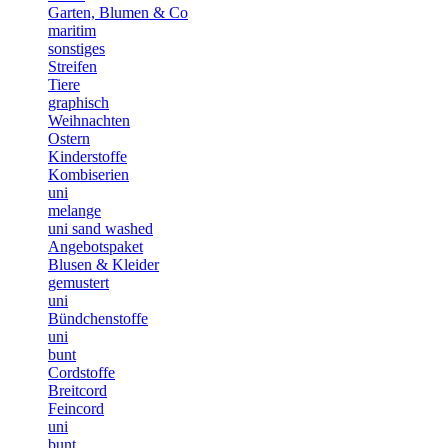
Garten, Blumen & Co
maritim
sonstiges
Streifen
Tiere
graphisch
Weihnachten
Ostern
Kinderstoffe
Kombiserien
uni
melange
uni sand washed
Angebotspaket
Blusen & Kleider
gemustert
uni
Bündchenstoffe
uni
bunt
Cordstoffe
Breitcord
Feincord
uni
bunt