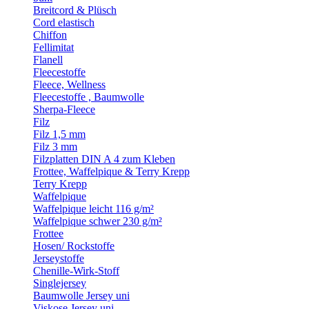
Breitcord & Plüsch
Cord elastisch
Chiffon
Fellimitat
Flanell
Fleecestoffe
Fleece, Wellness
Fleecestoffe , Baumwolle
Sherpa-Fleece
Filz
Filz 1,5 mm
Filz 3 mm
Filzplatten DIN A 4 zum Kleben
Frottee, Waffelpique & Terry Krepp
Terry Krepp
Waffelpique
Waffelpique leicht 116 g/m²
Waffelpique schwer 230 g/m²
Frottee
Hosen/ Rockstoffe
Jerseystoffe
Chenille-Wirk-Stoff
Singlejersey
Baumwolle Jersey uni
Viskose Jersey uni