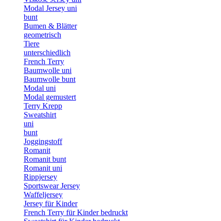
Modal Jersey uni
bunt
Bumen & Blätter
geometrisch
Tiere
unterschiedlich
French Terry
Baumwolle uni
Baumwolle bunt
Modal uni
Modal gemustert
Terry Krepp
Sweatshirt
uni
bunt
Joggingstoff
Romanit
Romanit bunt
Romanit uni
Rippjersey
Sportswear Jersey
Waffeljersey
Jersey für Kinder
French Terry für Kinder bedruckt