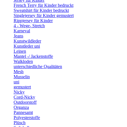
Jersey für Kinder
French Terry für Kinder bedruckt
Sweatshirt für Kinder bedruckt
Singlejersey für Kinder gemustert
Rippjersey für Kinder
4 - Wege- Stretch
Karneval
Jeans
Kunstwildleder
Kunstleder uni
Leinen
Mantel -/ Jackenstoffe
Walkloden
unterschiedliche Qualitäten
Mesh
Musselin
uni
gemustert
Nicky
Cord-Nicky
Outdoorstoff
Organza
Pannesamt
Polyesterstoffe
Plüsch