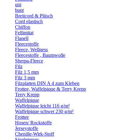
uni
bunt
Breitcord & Plüsch
Cord elastisch
Chiffon
Fellimitat
Flanell
Fleecestoffe
Fleece, Wellness
Fleecestoffe , Baumwolle
Sherpa-Fleece
Filz
Filz 1,5 mm
Filz 3 mm
Filzplatten DIN A 4 zum Kleben
Frottee, Waffelpique & Terry Krepp
Terry Krepp
Waffelpique
Waffelpique leicht 116 g/m²
Waffelpique schwer 230 g/m²
Frottee
Hosen/ Rockstoffe
Jerseystoffe
Chenille-Wirk-Stoff
Singlejersey