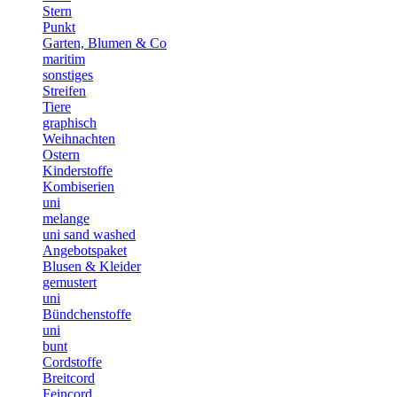
Stern
Punkt
Garten, Blumen & Co
maritim
sonstiges
Streifen
Tiere
graphisch
Weihnachten
Ostern
Kinderstoffe
Kombiserien
uni
melange
uni sand washed
Angebotspaket
Blusen & Kleider
gemustert
uni
Bündchenstoffe
uni
bunt
Cordstoffe
Breitcord
Feincord