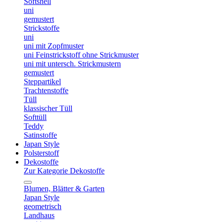
Softshell
uni
gemustert
Strickstoffe
uni
uni mit Zopfmuster
uni Feinstrickstoff ohne Strickmuster
uni mit untersch. Strickmustern
gemustert
Steppartikel
Trachtenstoffe
Tüll
klassischer Tüll
Softtüll
Teddy
Satinstoffe
Japan Style
Polsterstoff
Dekostoffe
Zur Kategorie Dekostoffe
Blumen, Blätter & Garten
Japan Style
geometrisch
Landhaus