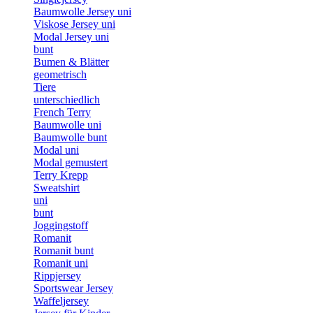
Baumwolle Jersey uni
Viskose Jersey uni
Modal Jersey uni
bunt
Bumen & Blätter
geometrisch
Tiere
unterschiedlich
French Terry
Baumwolle uni
Baumwolle bunt
Modal uni
Modal gemustert
Terry Krepp
Sweatshirt
uni
bunt
Joggingstoff
Romanit
Romanit bunt
Romanit uni
Rippjersey
Sportswear Jersey
Waffeljersey