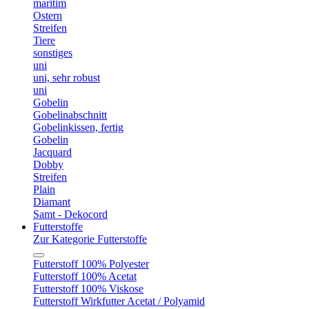
maritim
Ostern
Streifen
Tiere
sonstiges
uni
uni, sehr robust
uni
Gobelin
Gobelinabschnitt
Gobelinkissen, fertig
Gobelin
Jacquard
Dobby
Streifen
Plain
Diamant
Samt - Dekocord
Futterstoffe
Zur Kategorie Futterstoffe
Futterstoff 100% Polyester
Futterstoff 100% Acetat
Futterstoff 100% Viskose
Futterstoff Wirkfutter Acetat / Polyamid