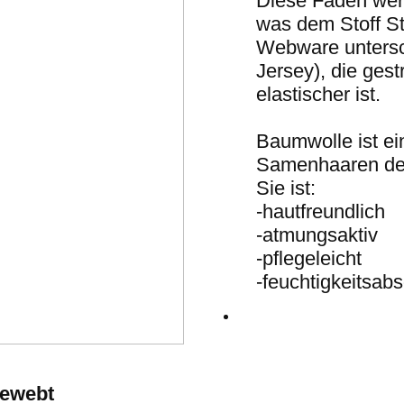
Diese Fäden werd
was dem Stoff Sta
Webware untersc
Jersey), die gest
elastischer ist.
Baumwolle ist ei
Samenhaaren der
Sie ist:
-hautfreundlich
-atmungsaktiv
-pflegeleicht
-feuchtigkeitsab
ewebt