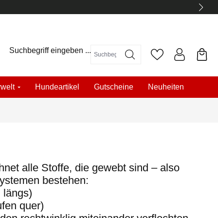
Suchbegriff eingeben ...
welt
Hundeartikel
Gutscheine
Neuheiten
et alle Stoffe, die gewebt sind – also
ystemen bestehen:
 längs)
fen quer)