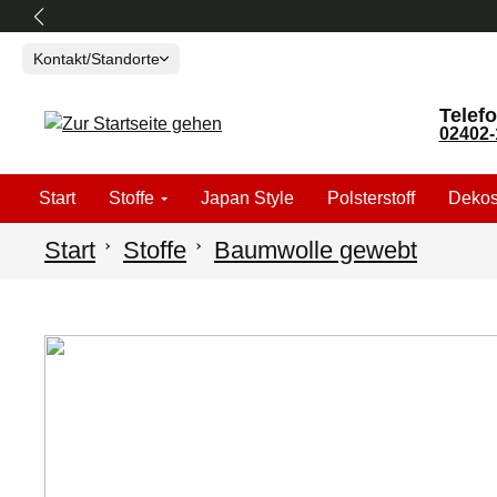
springen
Zur Hauptnavigation springen
Kontakt/Standorte
Telefo
02402-
Start
Stoffe
Japan Style
Polsterstoff
Dekos
Start
Stoffe
Baumwolle gewebt