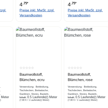
4
.75*
4
.75*
zzgl.
Preise inkl. MwSt. zzgl.
Preise inkl. MwSt. zzgl.
Versandkosten
Versandkosten
e Bewertung von 0 von 5 Sternen
Durchschnittliche Bewertung von 0 von 5 Sternen
Durchschnittliche Bewe
Baumwollstoff,
Baumwollstoff,
Blümchen, ecru
Blümchen, rose
,
Verwendung: Bekleidung,
Verwendung: Bekleidung,
,
Tischdecken, Bettwäsche,
Tischdecken, Bettwäsche,
,
Gardinen, Stores, Basteln,
Gardinen, Stores, Basteln,
) Meter
0.5 Laufende(r) Meter
0.5 Laufende(r) Meter
Gartenaccessoires.....
Inhalt:
Gartenaccessoires.....
Inhalt:
)
(7,90 € / 1 Laufende(r) Meter)
(7,90 € / 1 Laufende(r) Meter)
aus
Beschreibung Webware aus
Beschreibung Webware aus
Baumwolle
Baumwolle