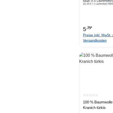
0.5 Laufende(r
Gartenaccessoires.....
Inhalt:
(11,50 € / 1 Laufende(r) Mete
Beschreibung Webware 
Baumwolle ,weicher Griff
5
.75*
Preise inkl. MwSt. 
Versandkosten
Durchschnittlich
100 % Baumwolle
Kranich türkis