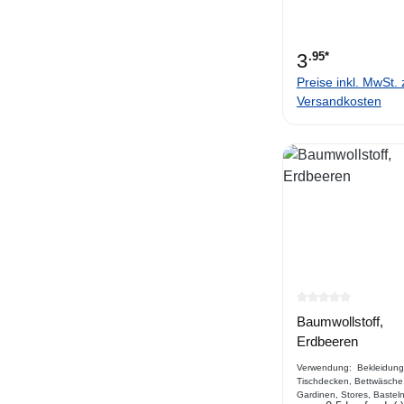
3
.95*
Preise inkl. MwSt. 
Versandkosten
Durchschnittlich
Baumwollstoff,
Erdbeeren
Verwendung: Bekleidung
Tischdecken, Bettwäsche
Gardinen, Stores, Basteln