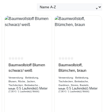
rtung von 0 von 5 Sternen
Durchschnittliche Bewertung von 0 von 5 Sternen
Durchschnittliche Bewertung 
Baumwollstoff Blumen
Baumwollstoff,
schwarz/ weiß
Blümchen, braun
Verwendung: Bekleidung,
Verwendung: Bekleidung,
Blusen, Röcke, Jacken,
Tischdecken, Bettwäsche,
Tischdecken, Bettwäsche...
Gardinen, Stores, Basteln,
0.5 Laufende(r) Meter
0.5 Laufende(r) Meter
Beschreibung Webware aus
Inhalt:
Gartenaccessoires.....
Inhalt:
(7,00 € / 1 Laufende(r) Meter)
(7,90 € / 1 Laufende(r) Meter)
Baumwolle ,weicher Griff
Beschreibung Webware aus
Baumwolle