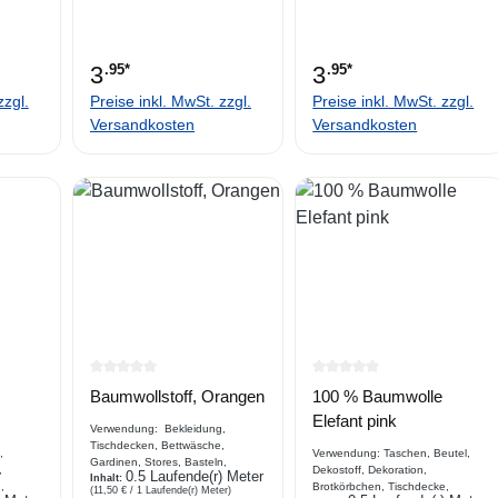
3
.95*
3
.95*
zzgl.
Preise inkl. MwSt. zzgl.
Preise inkl. MwSt. zzgl.
Versandkosten
Versandkosten
e Bewertung von 0 von 5 Sternen
Durchschnittliche Bewertung von 0 von 5 Sternen
Durchschnittliche Bewe
Baumwollstoff, Orangen
100 % Baumwolle
Elefant pink
Verwendung: Bekleidung,
Tischdecken, Bettwäsche,
,
Verwendung: Taschen, Beutel,
Gardinen, Stores, Basteln,
,
Dekostoff, Dekoration,
0.5 Laufende(r) Meter
Gartenaccessoires.....
Inhalt:
,
Brotkörbchen, Tischdecke,
(11,50 € / 1 Laufende(r) Meter)
Beschreibung Webware aus