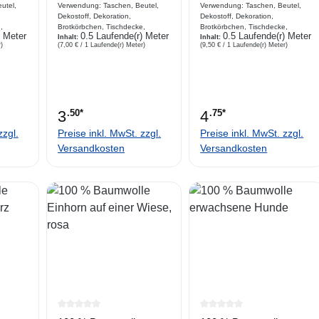
/ ecru
utel,
Verwendung: Taschen, Beutel,
Verwendung: Taschen, Beutel,
Dekostoff, Dekoration,
Dekostoff, Dekoration,
,
Brotkörbchen, Tischdecke,
Brotkörbchen, Tischdecke,
) Meter
0.5 Laufende(r) Meter
0.5 Laufende(r) Meter
Kombiartikel, Basteln
Inhalt:
Kombiartikel, Basteln
Inhalt:
)
(7,00 € / 1 Laufende(r) Meter)
(9,50 € / 1 Laufende(r) Meter)
n pink
Beschreibung Webware aus
Beschreibung Webware in türkis
ck
Baumwolle , Ornament Druck in
aus Baumwolle , Motivdruck
vielen Blautönen und ecru.
:PatchoptikViele passende
der
Kombistoffe in der Rubrik
 Art :
Webstoffe Blumen: Art : 19719
; Rubrik Webstoff sonstiges :
3
.50*
4
.75*
17
19716 ;Rubrik Webstoff Tiere :
19715
zzgl.
Preise inkl. MwSt. zzgl.
Preise inkl. MwSt. zzgl.
Versandkosten
Versandkosten