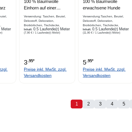
e Bewertung von 0 von 5 Sternen
Durchschnittliche Bewertung von 0 von 5 Sternen
Durchschnittliche Bewe
100 % Baumwolle
100 % Baumwolle
arz
Einhorn auf einer
erwachsene Hunde
Wiese, rosa
utel,
Verwendung: Taschen, Beutel,
Verwendung:Taschen, Beutel,
Dekostoff, Dekoration,
Dekostoff, Dekoration,
,
Brotkörbchen, Tischdecke,
Brotkörbchen, Tischdecke,
) Meter
0.5 Laufende(r) Meter
0.5 Laufende(r) Meter
derstoff,
Kombiartikel, Basteln, Kinderstoff
Inhalt:
Kombiartikel, Basteln, Kinderstoff,
Inhalt:
r)
(7,90 € / 1 Laufende(r) Meter)
(11,90 € / 1 Laufende(r) Meter)
hreibung
Beschreibung Webware aus
Patchwork
mit
Baumwolle , toller Druck mit
ArbeitenBeschreibungWebware
en.
Einhorn
aus Baumwolle mit Hunden. Bilder
sind fotorealistisch dargestellt
3
.95*
5
.95*
zzgl.
Preise inkl. MwSt. zzgl.
Preise inkl. MwSt. zzgl.
Versandkosten
Versandkosten
1
2
3
4
5
Seite
Seite
Seite
Seite
Sei