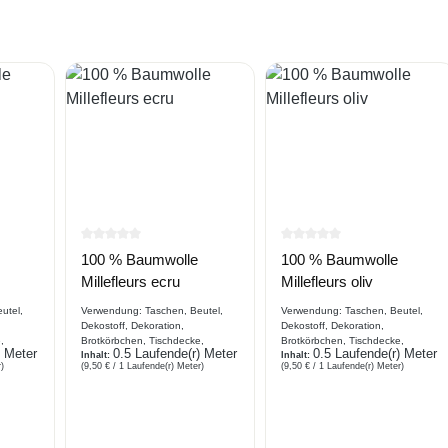
e Bewertung von 0 von 5 Sternen
Durchschnittliche Bewertung von 0 von 5 Sternen
Durchschnittliche Bewe
100 % Baumwolle
100 % Baumwolle
Millefleurs ecru
Millefleurs oliv
utel,
Verwendung: Taschen, Beutel,
Verwendung: Taschen, Beutel,
Dekostoff, Dekoration,
Dekostoff, Dekoration,
,
Brotkörbchen, Tischdecke,
Brotkörbchen, Tischdecke,
) Meter
0.5 Laufende(r) Meter
0.5 Laufende(r) Meter
Kombiartikel, Basteln
Inhalt:
Kombiartikel, Basteln
Inhalt:
)
(9,50 € / 1 Laufende(r) Meter)
(9,50 € / 1 Laufende(r) Meter)
aus
Beschreibung Webware aus
Beschreibung Webware aus
hen,
Baumwolle , kleine Blümchen,
Baumwolle , kleine Blümchen,
Grundfarbe : ecru
Grundfarbe : oliv