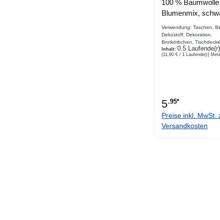
Durchschnittlich
100 % Baumwolle
Blumenmix, schw
Verwendung: Taschen, Be
Dekostoff, Dekoration,
Brotkörbchen, Tischdecke
0.5 Laufende(r
Kombiartikel, Basteln, Kin
Inhalt:
(11,90 € / 1 Laufende(r) Mete
Patchwork Arbeiten Besc
Webware aus Baumwolle 
Blumenmix in vielen Farb
Grundfarbe ist schwarz
5
.95*
Preise inkl. MwSt. 
Versandkosten