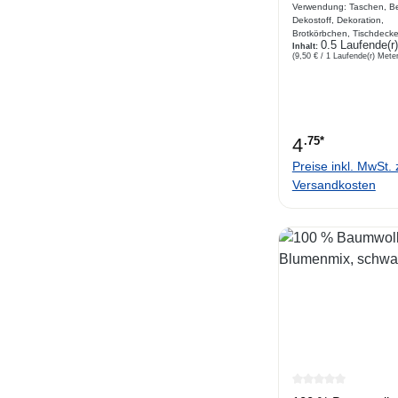
Verwendung: Taschen, Be
Dekostoff, Dekoration,
Brotkörbchen, Tischdecke
0.5 Laufende(r
Kombiartikel, Basteln
Inhalt:
(9,50 € / 1 Laufende(r) Meter
Beschreibung Webware i
aus Baumwolle , Motivdru
:fliegender KranichViele
passende Kombistoffe in 
Rubrik Webstoffe Blumen:
19719 ; Rubrik Webstoff
4
.75*
sonstiges : 19716 & 197
Preise inkl. MwSt. 
Versandkosten