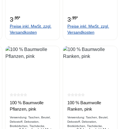
3
.95*
3
.95*
Preise inkl. MwSt. zzgl.
Preise inkl. MwSt. zzgl.
Versandkosten
Versandkosten
rtung von 0 von 5 Sternen
Durchschnittliche Bewertung von 0 von 5 Sternen
Durchschnittliche Bewertung 
100 % Baumwolle
100 % Baumwolle
Pflanzen, pink
Ranken, pink
Verwendung: Taschen, Beutel,
Verwendung: Taschen, Beutel,
Dekostoff, Dekoration,
Dekostoff, Dekoration,
Brotkörbchen, Tischdecke,
Brotkörbchen, Tischdecke,