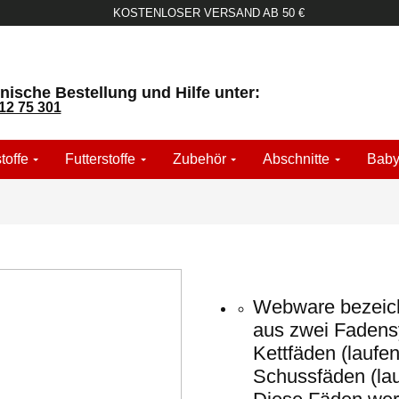
KOSTENLOSER VERSAND AB 50 €
nische Bestellung und Hilfe unter:
12 75 301
toffe
Futterstoffe
Zubehör
Abschnitte
Baby
Webware bezeichn
aus zwei Fadens
Kettfäden (laufen
Schussfäden (lau