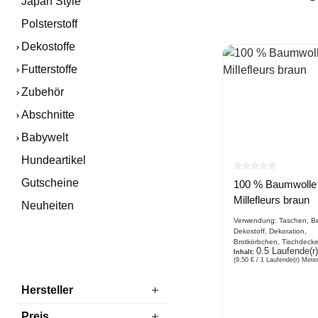
Japan Style
Polsterstoff
Dekostoffe
Futterstoffe
Zubehör
Abschnitte
Babywelt
Hundeartikel
Durchschnittlich
Gutscheine
100 % Baumwolle
Millefleurs braun
Neuheiten
Verwendung: Taschen, Be
Dekostoff, Dekoration,
Brotkörbchen, Tischdecke
0.5 Laufende(r
Kombiartikel, Basteln
Inhalt:
(9,50 € / 1 Laufende(r) Meter
Beschreibung Webware 
Baumwolle , kleine Blümc
Grundfarbe : braun
Hersteller
Preis