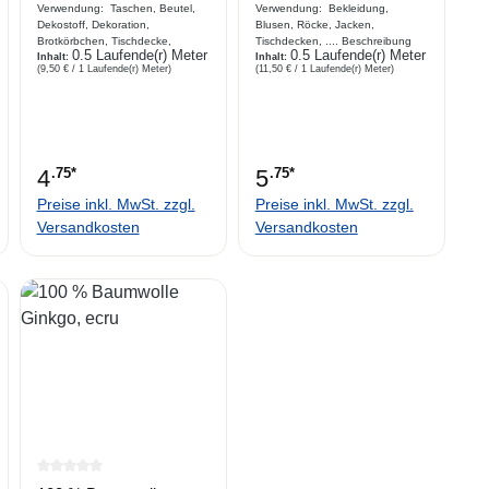
pink
Blume
Verwendung: Taschen, Beutel,
Verwendung: Bekleidung,
Dekostoff, Dekoration,
Blusen, Röcke, Jacken,
Brotkörbchen, Tischdecke,
Tischdecken, .... Beschreibung
0.5 Laufende(r) Meter
0.5 Laufende(r) Meter
Kombiartikel, Basteln,
Inhalt:
Webware aus satinierter
Inhalt:
(9,50 € / 1 Laufende(r) Meter)
(11,50 € / 1 Laufende(r) Meter)
Beschreibung Webware aus
Baumwolle ,weicher Griff, Blumen
Baumwolle ,weicher Griff,
in kräftigen Farben auf ecru
graphisches Muster in
Grundmatter Glanz
pinkfarbene Tönen
4
.75*
5
.75*
Preise inkl. MwSt. zzgl.
Preise inkl. MwSt. zzgl.
Versandkosten
Versandkosten