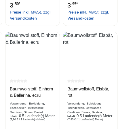
3
.50*
3
.95*
Preise inkl. MwSt. zzgl.
Preise inkl. MwSt. zzgl.
Versandkosten
Versandkosten
rtung von 0 von 5 Sternen
Durchschnittliche Bewertung von 0 von 5 Sternen
Durchschnittliche Bewertung 
Baumwollstoff, Einhorn
Baumwollstoff, Eisbär,
& Ballerina, ecru
rot
Verwendung: Bekleidung,
Verwendung: Bekleidung,
Tischdecken, Bettwäsche,
Tischdecken, Bettwäsche,
Gardinen, Stores, Basteln,
Gardinen, Stores, Basteln,
0.5 Laufende(r) Meter
0.5 Laufende(r) Meter
Gartenaccessoires.....
Inhalt:
Gartenaccessoires.....
Inhalt:
(7,90 € / 1 Laufende(r) Meter)
(7,90 € / 1 Laufende(r) Meter)
Beschreibung Webware aus
Beschreibung Webware aus
Baumwolle
Baumwolle