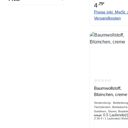
4
.75*
Preise inkl. MwSt. 
Versandkosten
Durchschnittlich
Baumwollstoff,
Blümchen, creme
Verwendung: Bekleidung
Tischdecken, Bettwäsche
Gardinen, Stores, Basteln
0.5 Laufende(r
Gartenaccessoires.....
Inhalt:
(7,90 € / 1 Laufende(r) Meter
Beschreibung Webware 
Baumwolle ,