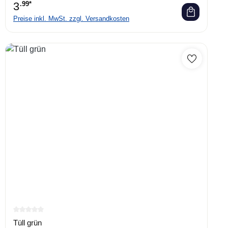
3
.99*
Preise inkl. MwSt. zzgl. Versandkosten
Durchschnittliche Bewertung von 0 von 5 Sternen
Tüll grün