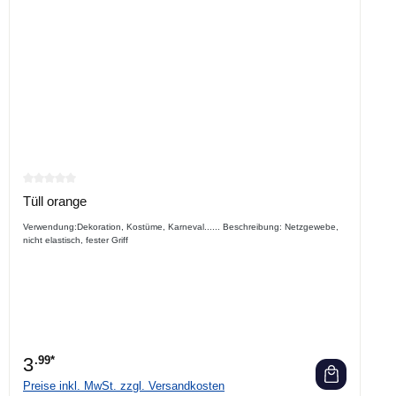
Durchschnittliche Bewertung von 0 von 5 Sternen
Tüll orange
Verwendung:Dekoration, Kostüme, Karneval...... Beschreibung: Netzgewebe,
nicht elastisch, fester Griff
3
.99*
Preise inkl. MwSt. zzgl. Versandkosten