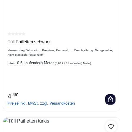
Durchschnittliche Bewertung von 0 von 5 Sternen
Tüll Pailletten schwarz
Verwendung:Dekoration, Kostüme, Karneval...... Beschreibung: Netzgewebe,
nicht elastisch, fester Griff
0.5 Laufende(r) Meter
Inhalt:
(8,90 € / 1 Laufende(r) Meter)
4
.45*
Preise inkl. MwSt. zzgl. Versandkosten