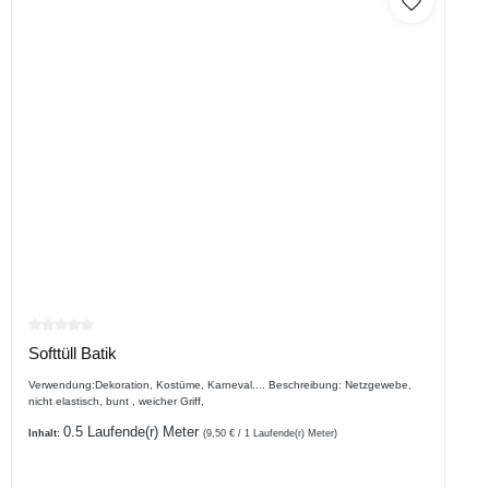
Durchschnittliche Bewertung von 0 von 5 Sternen
Softtüll Batik
Verwendung:Dekoration, Kostüme, Karneval.... Beschreibung: Netzgewebe,
nicht elastisch, bunt , weicher Griff,
0.5 Laufende(r) Meter
Inhalt:
(9,50 € / 1 Laufende(r) Meter)