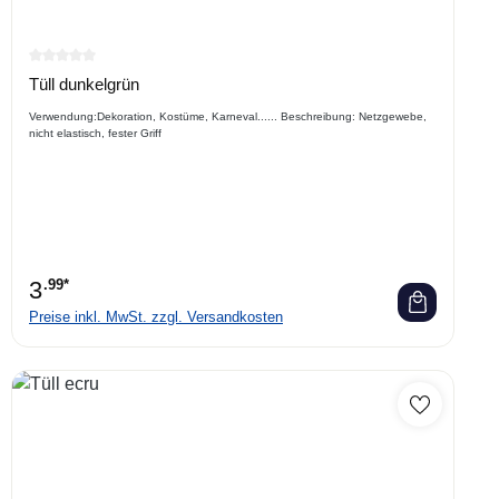
Durchschnittliche Bewertung von 0 von 5 Sternen
Tüll dunkelgrün
Verwendung:Dekoration, Kostüme, Karneval...... Beschreibung: Netzgewebe,
nicht elastisch, fester Griff
3
.99*
Preise inkl. MwSt. zzgl. Versandkosten