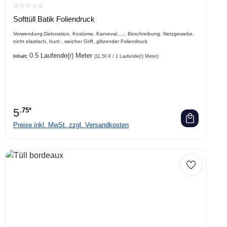
Durchschnittliche Bewertung von 0 von 5 Sternen
Softtüll Batik Foliendruck
Verwendung:Dekoration, Kostüme, Karneval...... Beschreibung: Netzgewebe,
nicht elastisch, bunt , weicher Griff, glitzender Foliendruck
0.5 Laufende(r) Meter
Inhalt:
(11,50 € / 1 Laufende(r) Meter)
5
.75*
Preise inkl. MwSt. zzgl. Versandkosten