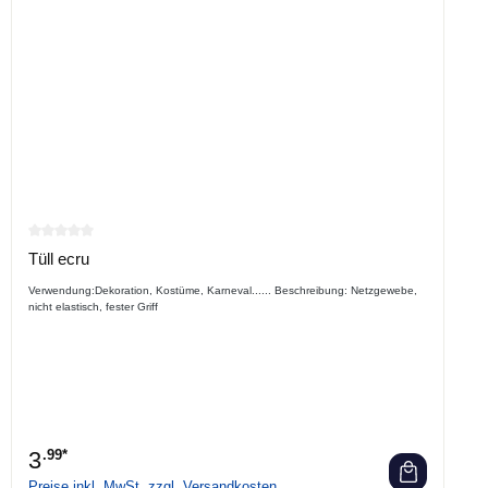
Durchschnittliche Bewertung von 0 von 5 Sternen
Tüll ecru
Verwendung:Dekoration, Kostüme, Karneval...... Beschreibung: Netzgewebe,
nicht elastisch, fester Griff
3
.99*
Preise inkl. MwSt. zzgl. Versandkosten