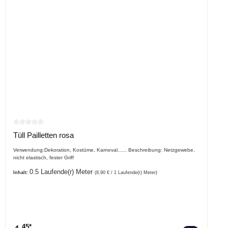
Durchschnittliche Bewertung von 0 von 5 Sternen
Tüll Pailletten rosa
Verwendung:Dekoration, Kostüme, Karneval...... Beschreibung: Netzgewebe,
nicht elastisch, fester Griff
0.5 Laufende(r) Meter
Inhalt:
(8,90 € / 1 Laufende(r) Meter)
.45*