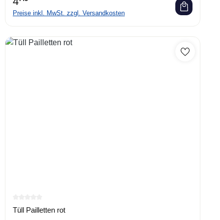
4
Preise inkl. MwSt. zzgl. Versandkosten
Durchschnittliche Bewertung von 0 von 5 Sternen
Tüll Pailletten rot