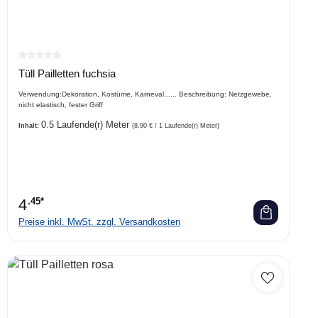
Durchschnittliche Bewertung von 0 von 5 Sternen
Tüll Pailletten fuchsia
Verwendung:Dekoration, Kostüme, Karneval...... Beschreibung: Netzgewebe,
nicht elastisch, fester Griff
0.5 Laufende(r) Meter
Inhalt:
(8,90 € / 1 Laufende(r) Meter)
4
.45*
Preise inkl. MwSt. zzgl. Versandkosten