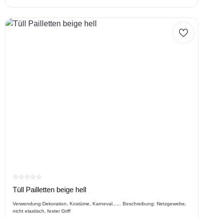
Durchschnittliche Bewertung von 0 von 5 Sternen
Tüll Pailletten beige hell
Verwendung:Dekoration, Kostüme, Karneval...... Beschreibung: Netzgewebe,
nicht elastisch, fester Griff