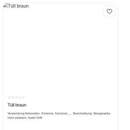
Durchschnittliche Bewertung von 0 von 5 Sternen
Tüll braun
Verwendung:Dekoration, Kostüme, Karneval...... Beschreibung: Netzgewebe,
nicht elastisch, fester Griff