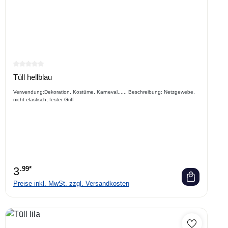
Durchschnittliche Bewertung von 0 von 5 Sternen
Tüll hellblau
Verwendung:Dekoration, Kostüme, Karneval...... Beschreibung: Netzgewebe,
nicht elastisch, fester Griff
3
.99*
Preise inkl. MwSt. zzgl. Versandkosten