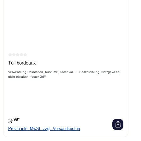
Durchschnittliche Bewertung von 0 von 5 Sternen
Tüll bordeaux
Verwendung:Dekoration, Kostüme, Karneval...... Beschreibung: Netzgewebe,
nicht elastisch, fester Griff
3
.99*
Preise inkl. MwSt. zzgl. Versandkosten