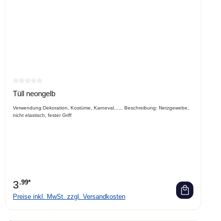
Durchschnittliche Bewertung von 0 von 5 Sternen
Tüll neongelb
Verwendung:Dekoration, Kostüme, Karneval...... Beschreibung: Netzgewebe,
nicht elastisch, fester Griff
3
.99*
Preise inkl. MwSt. zzgl. Versandkosten