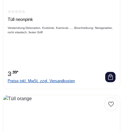
Durchschnittliche Bewertung von 0 von 5 Sternen
Tüll neonpink
Verwendung:Dekoration, Kostüme, Karneval...... Beschreibung: Netzgewebe,
nicht elastisch, fester Griff
3
.99*
Preise inkl. MwSt. zzgl. Versandkosten