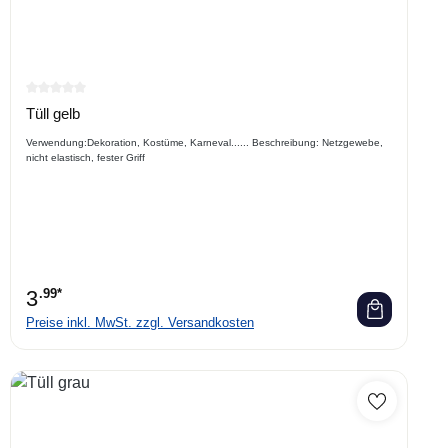
Durchschnittliche Bewertung von 0 von 5 Sternen
Tüll gelb
Verwendung:Dekoration, Kostüme, Karneval...... Beschreibung: Netzgewebe,
nicht elastisch, fester Griff
3
.99*
Preise inkl. MwSt. zzgl. Versandkosten