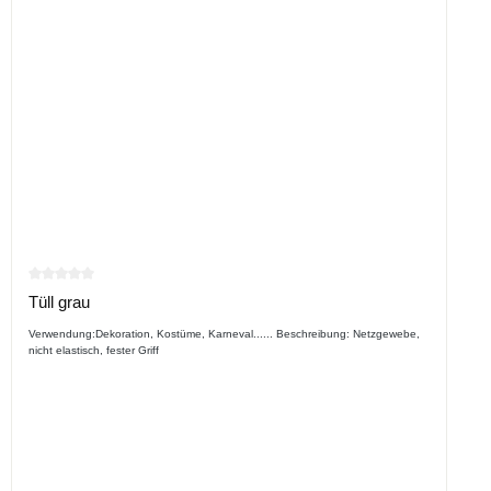
Durchschnittliche Bewertung von 0 von 5 Sternen
Tüll grau
Verwendung:Dekoration, Kostüme, Karneval...... Beschreibung: Netzgewebe,
nicht elastisch, fester Griff