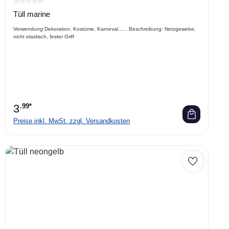
Durchschnittliche Bewertung von 0 von 5 Sternen
Tüll marine
Verwendung:Dekoration, Kostüme, Karneval...... Beschreibung: Netzgewebe,
nicht elastisch, fester Griff
3
.99*
Preise inkl. MwSt. zzgl. Versandkosten