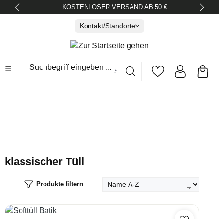
KOSTENLOSER VERSAND AB 50 €
alt springen
Kontakt/Standorte
Suchbegriff eingeben ...
klassischer Tüll
Produkte filtern