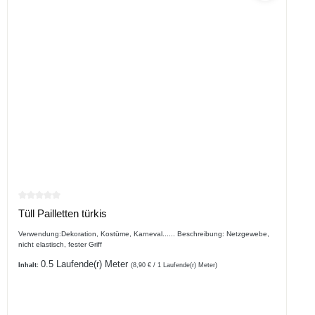
Durchschnittliche Bewertung von 0 von 5 Sternen
Tüll Pailletten türkis
Verwendung:Dekoration, Kostüme, Karneval...... Beschreibung: Netzgewebe,
nicht elastisch, fester Griff
0.5 Laufende(r) Meter
Inhalt:
(8,90 € / 1 Laufende(r) Meter)