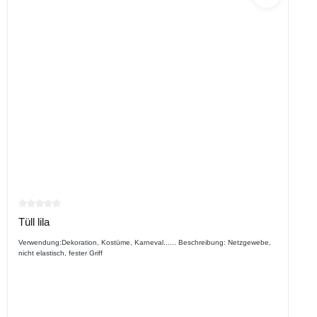
Durchschnittliche Bewertung von 0 von 5 Sternen
Tüll lila
Verwendung:Dekoration, Kostüme, Karneval...... Beschreibung: Netzgewebe,
nicht elastisch, fester Griff