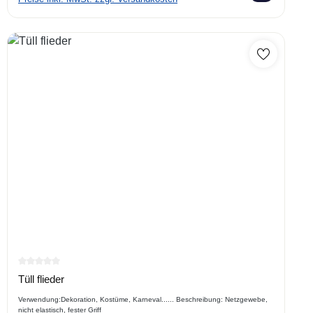
Durchschnittliche Bewertung von 0 von 5 Sternen
Tüll flieder
Verwendung:Dekoration, Kostüme, Karneval...... Beschreibung: Netzgewebe,
nicht elastisch, fester Griff