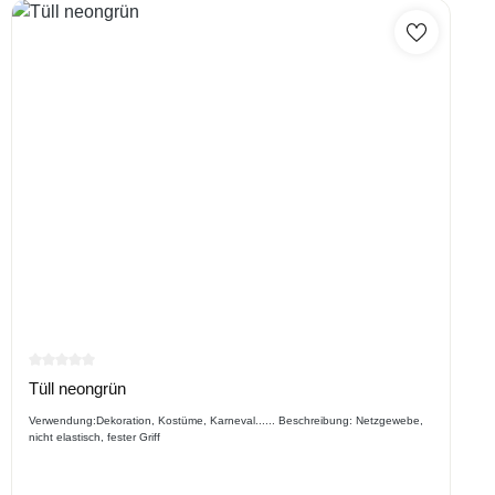
Durchschnittliche Bewertung von 0 von 5 Sternen
Tüll neongrün
Verwendung:Dekoration, Kostüme, Karneval...... Beschreibung: Netzgewebe,
nicht elastisch, fester Griff