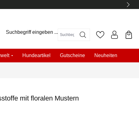
Suchbegriff eingeben ...
welt
Hundeartikel
Gutscheine
Neuheiten
stoffe mit floralen Mustern