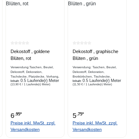
rtung von 0 von 5 Sternen
Durchschnittliche Bewertung von 0 von 5 Sternen
Durchschnittliche Bewertung 
Dekostoff , goldene
Dekostoff , graphische
Blüten, rot
Blüten , grün
Verwendung:Taschen, Beutel,
Verwendung: Taschen, Beutel,
Dekostoff, Dekoration,
Dekostoff, Dekoration,
Tischdecke, Platzdecke, Vorhang,
Brotkörbchen, Tischdecke,
0.5 Laufende(r) Meter
0.5 Laufende(r) Meter
Stuhl,
Inhalt:
Platzdecke, Hundekissen,
Inhalt:
(13,90 € / 1 Laufende(r) Meter)
(11,50 € / 1 Laufende(r) Meter)
SofaabdeckungBeschreibungbed
Vorhang, Stuhl, Sofaabdeckung
ruckter Dekostoff, 100 %
Beschreibung bedruckter
Baumwolle ,goldfarbene Blüten,
Dekostoff, Canvas, Webware,
glänzend,
großes graphisches Blütenmuster
6
.95*
5
.75*
Preise inkl. MwSt. zzgl.
Preise inkl. MwSt. zzgl.
Versandkosten
Versandkosten