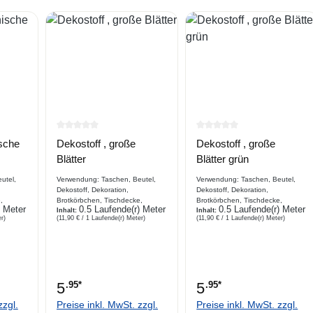
e Bewertung von 0 von 5 Sternen
Durchschnittliche Bewertung von 0 von 5 Sternen
Durchschnittliche Bewe
ische
Dekostoff , große
Dekostoff , große
Blätter
Blätter grün
utel,
Verwendung: Taschen, Beutel,
Verwendung: Taschen, Beutel,
Dekostoff, Dekoration,
Dekostoff, Dekoration,
,
Brotkörbchen, Tischdecke,
Brotkörbchen, Tischdecke,
) Meter
0.5 Laufende(r) Meter
0.5 Laufende(r) Meter
,
Platzdecke, Bekleidung
Inhalt:
Platzdecke, Bekleidung
Inhalt:
r)
(11,90 € / 1 Laufende(r) Meter)
(11,90 € / 1 Laufende(r) Meter)
eckung
Beschreibung bedruckter
Beschreibung bedruckter
Baumwoll- Dekostoff, Canvas,
Baumwoll- Dekostoff, Canvas,
are,
Webware, Blätter, Digitaldruck
Webware, Blätter, Digitaldruck
enmuster
5
.95*
5
.95*
zzgl.
Preise inkl. MwSt. zzgl.
Preise inkl. MwSt. zzgl.