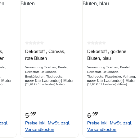
e Bewertung von 0 von 5 Sternen
Durchschnittliche Bewertung von 0 von 5 Sternen
Durchschnittliche Bewe
s,
Dekostoff , Canvas,
Dekostoff , goldene
ten
rote Blüten
Blüten, blau
tel,
Verwendung:Taschen, Beutel,
Verwendung:Taschen, Beutel,
Dekostoff, Dekoration,
Dekostoff, Dekoration,
,
Brotkörbchen, Tischdecke,
Tischdecke, Platzdecke, Vorhang,
) Meter
0.5 Laufende(r) Meter
0.5 Laufende(r) Meter
,
Platzdecke, Vorhang, Stuhl,
Inhalt:
Stuhl,
Inhalt:
r)
(11,90 € / 1 Laufende(r) Meter)
(13,90 € / 1 Laufende(r) Meter)
SofaabdeckungBeschreibungbed
SofaabdeckungBeschreibungbed
ibungbe
ruckter Dekostoff, . Ein Canvas in
ruckter Dekostoff, 100 %
 Canvas
Leinenoptik in einer robusten
Baumwolle ,goldfarbene Blüten,
busten
Panamabindung
glänzend,
5
.95*
6
.95*
zzgl.
Preise inkl. MwSt. zzgl.
Preise inkl. MwSt. zzgl.
Versandkosten
Versandkosten