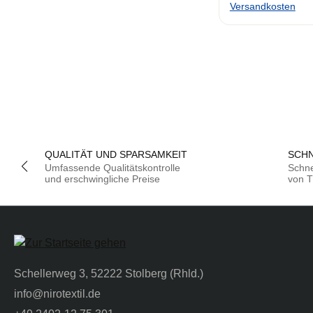
Versandkosten
QUALITÄT UND SPARSAMKEIT
SCHN
Umfassende Qualitätskontrolle
Schne
und erschwingliche Preise
von T
Schellerweg 3, 52222 Stolberg (Rhld.)
info@nirotextil.de