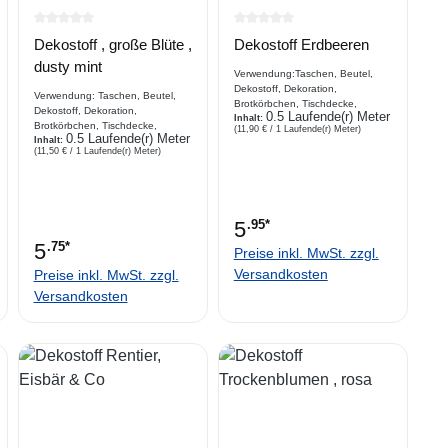
rtung von 0 von 5 Sternen
Durchschnittliche Bewertung von 0 von 5 Sternen
Durchschnittliche Bewertung 
Dekostoff , große Blüte ,
Dekostoff Erdbeeren
dusty mint
Verwendung:Taschen, Beutel,
Dekostoff, Dekoration,
Verwendung: Taschen, Beutel,
Brotkörbchen, Tischdecke,
Dekostoff, Dekoration,
0.5 Laufende(r) Meter
Platzdecke, Hundekissen,
Inhalt:
Brotkörbchen, Tischdecke,
(11,90 € / 1 Laufende(r) Meter)
Vorhang, Stuhl,
0.5 Laufende(r) Meter
Platzdecke, Hundekissen,
Inhalt:
SofaabdeckungBeschreibungbed
(11,50 € / 1 Laufende(r) Meter)
Vorhang, Stuhl, Sofaabdeckung
ruckter Dekostoff, Webware, Half
Beschreibung bedruckter
Panama, Erdbeermotivdruck
Dekostoff, Webware, große
Blüten in neuen Farben
5
.95*
5
.75*
Preise inkl. MwSt. zzgl.
Versandkosten
Preise inkl. MwSt. zzgl.
Versandkosten