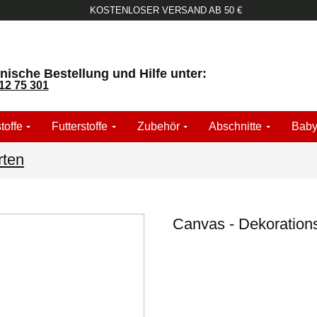
KOSTENLOSER VERSAND AB 50 €
nische Bestellung und Hilfe unter:
12 75 301
toffe
Futterstoffe
Zubehör
Abschnitte
Baby
rten
Canvas - Dekorations