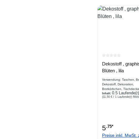
Durchschnittlich
Dekostoff , graph
Blüten , lila
Verwendung: Taschen, Be
Dekostoff, Dekoration,
Brotkörbchen, Tischdecke
0.5 Laufende(r
Platzdecke, Hundekissen
Inhalt:
(11,50 € / 1 Laufende(r) Mete
Vorhang, Stuhl, Sofaabd
Beschreibung bedruckter
Dekostoff, Canvas, Webw
großes graphisches Blüt
5
.75*
Preise inkl. MwSt. 