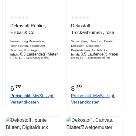
rtung von 0 von 5 Sternen
Durchschnittliche Bewertung von 0 von 5 Sternen
Durchschnittliche Bewertung 
Dekostoff Rentier,
Dekostoff
Eisbär & Co
Trockenblumen , rosa
Verwendung:Dekoration,
Verwendung: Taschen, Beutel,
Tischdecken, Tischläufer,
Dekostoff, Dekoration,
Taschen, Vorhänge
Brotkörbchen, Tischdecke,
0.5 Laufende(r) Meter
0.5 Laufende(r) Meter
Beschreibung: bedruckter
Inhalt:
Platzdecke, Hundekissen,
Inhalt:
(13,50 € / 1 Laufende(r) Meter)
(16,50 € / 1 Laufende(r) Meter)
Baumwollstoff, sehr dekorativer
Vorhang, Stuhl, Sofaabdeckung
Digitaldruck,
Beschreibung bedruckter
Dekostoff, Webware, herbstlichen
Trockenplanzen auf light rose
Untergrund Martindale : 18000
// Öko-Tex Standard 100 Produkt
6
.75*
8
.25*
class II
Preise inkl. MwSt. zzgl.
Preise inkl. MwSt. zzgl.
Versandkosten
Versandkosten