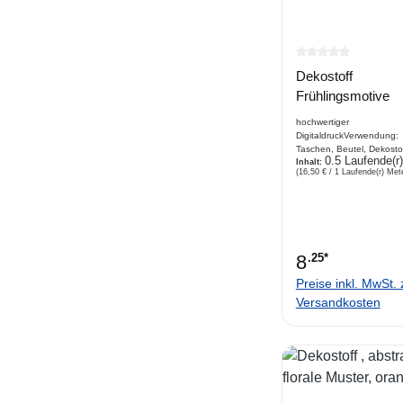
Durchschnittlich
Dekostoff
Frühlingsmotive
hochwertiger
DigitaldruckVerwendung:
Taschen, Beutel, Dekostof
0.5 Laufende(r
Dekoration, Brotkörbchen
Inhalt:
(16,50 € / 1 Laufende(r) Met
Tischdecke, Platzdecke, 
Stuhl, Sofaabdeckung, Os
Beschreibung bedruckter
Dekostoff, Webware,
Oster/Frühlingsmotive
8
.25*
Preise inkl. MwSt. 
Versandkosten