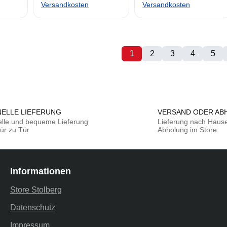
Versandkosten
Versandkosten
1
2
3
4
5
Seite
Seite
Seite
Seite
Sei
ELLE LIEFERUNG
VERSAND ODER AB
lle und bequeme Lieferung
Lieferung nach Haus
ür zu Tür
Abholung im Store
Informationen
Store Stolberg
Datenschutz
Impressum