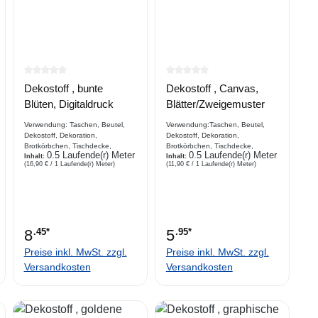
rtung von 0 von 5 Sternen
Durchschnittliche Bewertung von 0 von 5 Sternen
Durchschnittliche Bewertung 
Dekostoff , bunte
Dekostoff , Canvas,
Blüten, Digitaldruck
Blätter/Zweigemuster
Verwendung: Taschen, Beutel,
Verwendung:Taschen, Beutel,
Dekostoff, Dekoration,
Dekostoff, Dekoration,
Brotkörbchen, Tischdecke,
Brotkörbchen, Tischdecke,
0.5 Laufende(r) Meter
0.5 Laufende(r) Meter
Platzdecke, Hundekissen,
Inhalt:
Platzdecke, Hundekissen,
Inhalt:
(16,90 € / 1 Laufende(r) Meter)
(11,90 € / 1 Laufende(r) Meter)
Vorhang, Stuhl, Sofaabdeckung
Vorhang, Stuhl,
Beschreibung bedruckter
Sofaabdeckung, Beschreibungbe
Baumwoll- Dekostoff, Canvas,
druckter Dekostoff, Webware,
Webware, Leinenoptik,
Canvas in Leinenoptik in einer
Digitaldruck,
robusten Panamabindung
8
.45*
5
.95*
Preise inkl. MwSt. zzgl.
Preise inkl. MwSt. zzgl.
Versandkosten
Versandkosten