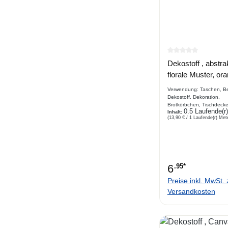
Durchschnittlich
Dekostoff , abstra
florale Muster, or
Verwendung: Taschen, Be
Dekostoff, Dekoration,
Brotkörbchen, Tischdecke
0.5 Laufende(r
Platzdecke, Bekleidung
Inhalt:
(13,90 € / 1 Laufende(r) Met
Beschreibung bedruckter
Dekostoff, Canvas,
Webware, Blütendruck ,
hochwertiger Digitaldruck
6
.95*
Preise inkl. MwSt. 
Versandkosten