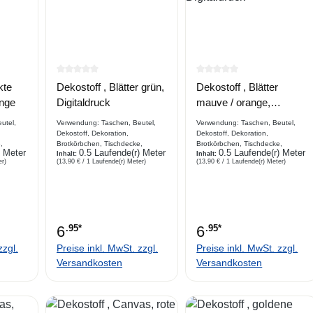
e Bewertung von 0 von 5 Sternen
Durchschnittliche Bewertung von 0 von 5 Sternen
Durchschnittliche Bewe
kte
Dekostoff , Blätter grün,
Dekostoff , Blätter
ange
Digitaldruck
mauve / orange,
Digitaldruck
utel,
Verwendung: Taschen, Beutel,
Verwendung: Taschen, Beutel,
Dekostoff, Dekoration,
Dekostoff, Dekoration,
,
Brotkörbchen, Tischdecke,
Brotkörbchen, Tischdecke,
) Meter
0.5 Laufende(r) Meter
0.5 Laufende(r) Meter
Platzdecke, Hundekissen,
Inhalt:
Platzdecke, Hundekissen,
Inhalt:
er)
(13,90 € / 1 Laufende(r) Meter)
(13,90 € / 1 Laufende(r) Meter)
Vorhang, Stuhl, Sofaabdeckung
Vorhang, Stuhl, Sofaabdeckung
Beschreibung bedruckter
Beschreibung bedruckter
Baumwoll- Dekostoff, Webware,
Baumwoll- Dekostoff, Webware,
Leinenoptik, Digitaldruck
Leinenoptik, Digitaldruck
6
.95*
6
.95*
zzgl.
Preise inkl. MwSt. zzgl.
Preise inkl. MwSt. zzgl.
Versandkosten
Versandkosten