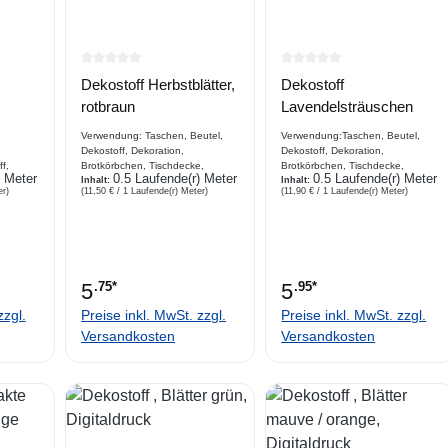
e Bewertung von 0 von 5 Sternen
Durchschnittliche Bewertung von 0 von 5 Sternen
Durchschnittliche Bewe
Dekostoff Herbstblätter,
Dekostoff
rotbraun
Lavendelsträuschen
Verwendung: Taschen, Beutel,
Verwendung:Taschen, Beutel,
Dekostoff, Dekoration,
Dekostoff, Dekoration,
f,
Brotkörbchen, Tischdecke,
Brotkörbchen, Tischdecke,
) Meter
0.5 Laufende(r) Meter
0.5 Laufende(r) Meter
,
Platzdecke, Hundekissen,
Inhalt:
Platzdecke, Hundekissen,
Inhalt:
er)
(11,50 € / 1 Laufende(r) Meter)
(11,90 € / 1 Laufende(r) Meter)
Vorhang,
Vorhang, Stuhl, Sofaabdeckung
Vorhang, Stuhl,
terstoff
Beschreibung bedruckter
SofaabdeckungBeschreibungbed
Dekostoff, Webware, herbstliche
ruckter Dekostoff, Webware,
Blüten und Blätter Martindale :
18000 // Öko-Tex Standard 100
Produkt Class II
5
.75*
5
.95*
zzgl.
Preise inkl. MwSt. zzgl.
Preise inkl. MwSt. zzgl.
Versandkosten
Versandkosten