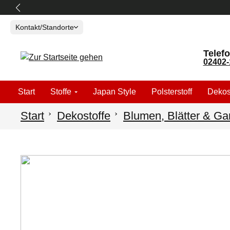
springen
Zur Hauptnavigation springen
Kontakt/Standorte
Telefo
02402-
Start
Stoffe
Japan Style
Polsterstoff
Dekos
Start
Dekostoffe
Blumen, Blätter & Ga