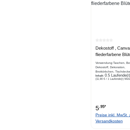
Durchschnittlich
Dekostoff , Canva
fliederfarbene Blü
Verwendung:Taschen, Beu
Dekostoff, Dekoration,
Brotkörbchen, Tischdecke
0.5 Laufende(r
Platzdecke, Hundekissen
Inhalt:
(11,90 € / 1 Laufende(r) Mete
Vorhang, Stuhl,
Sofaabdeckung, Beschre
druckter Dekostoff, . Ein
in Leinenoptik in einer ro
Panamabindung
5
.95*
Preise inkl. MwSt. 
Versandkosten