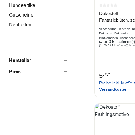
Hundeartikel
Durchschnittlich
Dekostoff
Gutscheine
Fantasieblüten, se
Neuheiten
Verwendung: Taschen, Be
Dekostoff, Dekoration,
Brotkörbchen, Tischdecke
0.5 Laufende(r
Platzdecke, Vorhang, Stu
Inhalt:
(11,50 € / 1 Laufende(r) Mete
Sofaabdeckung Beschre
bedruckter Dekostoff, We
Fantasieblüten, sehr dekor
Hersteller
100 % Baumwolle
Preis
5
.75*
Preise inkl. MwSt. 
Versandkosten