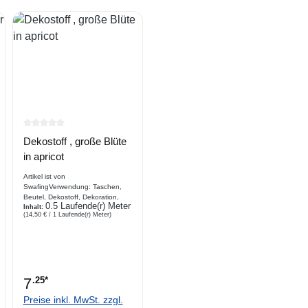
rtung von 0 von 5 Sternen
Durchschnittliche Bewertung von 0 von 5 Sternen
Dekostoff , große Blüte
in apricot
Artikel ist von
SwafingVerwendung: Taschen,
Beutel, Dekostoff, Dekoration,
0.5 Laufende(r) Meter
Brotkörbchen, Tischdecke,
Inhalt:
(14,50 € / 1 Laufende(r) Meter)
Platzdecke, Bekleidung
Beschreibung bedruckter
Dekostoff, Canvas,
Webware, Blütendruck
, Kombiartikel : sw Argentina
101596
7
.25*
Preise inkl. MwSt. zzgl.