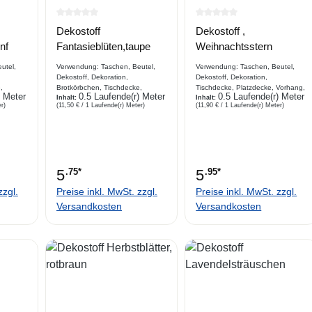
e Bewertung von 0 von 5 Sternen
Durchschnittliche Bewertung von 0 von 5 Sternen
Durchschnittliche Bewe
Dekostoff
Dekostoff ,
nf
Fantasieblüten,taupe
Weihnachtsstern
utel,
Verwendung: Taschen, Beutel,
Verwendung: Taschen, Beutel,
Dekostoff, Dekoration,
Dekostoff, Dekoration,
,
Brotkörbchen, Tischdecke,
Tischdecke, Platzdecke, Vorhang,
) Meter
0.5 Laufende(r) Meter
0.5 Laufende(r) Meter
hl,
Platzdecke, Vorhang, Stuhl,
Inhalt:
Stuhl, Sofaabdeckung
Inhalt:
r)
(11,50 € / 1 Laufende(r) Meter)
(11,90 € / 1 Laufende(r) Meter)
ibung
Sofaabdeckung Beschreibung
Beschreibung bedruckter
bware,
bedruckter Dekostoff, Webware,
Dekostoff, Webware, 100 %
ativ,
Fantasieblüten, sehr dekorativ,
Baumwolle , Weihnachtsstern in
100 % Baumwolle
rot und ecruhochwertiger
Digitaldruck
5
.75*
5
.95*
zzgl.
Preise inkl. MwSt. zzgl.
Preise inkl. MwSt. zzgl.
Versandkosten
Versandkosten