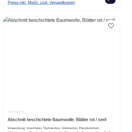
Preise inkl. MwSt. zzgl. Versandkosten
Durchschnittliche Bewertung von 0 von 5 Sternen
Abschnitt beschichtete Baumwolle, Blätter rot / senf
Verwendung: Innenfutter, Tischdecken, Untersetzer, Platzdeckchen,