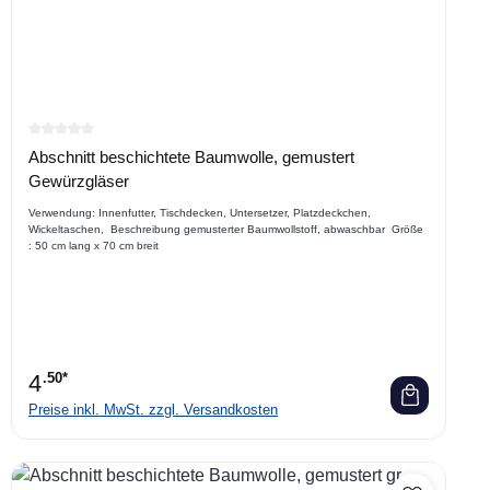
Durchschnittliche Bewertung von 0 von 5 Sternen
Abschnitt beschichtete Baumwolle, gemustert
Gewürzgläser
Verwendung: Innenfutter, Tischdecken, Untersetzer, Platzdeckchen,
Wickeltaschen, Beschreibung gemusterter Baumwollstoff, abwaschbar Größe
: 50 cm lang x 70 cm breit
4
.50*
Preise inkl. MwSt. zzgl. Versandkosten