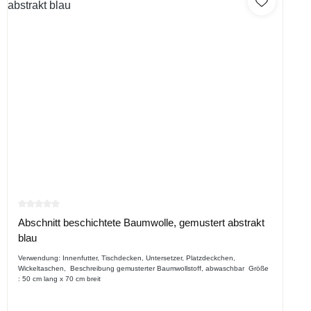
Durchschnittliche Bewertung von 0 von 5 Sternen
Abschnitt beschichtete Baumwolle, gemustert abstrakt
blau
Verwendung: Innenfutter, Tischdecken, Untersetzer, Platzdeckchen,
Wickeltaschen, Beschreibung gemusterter Baumwollstoff, abwaschbar Größe
: 50 cm lang x 70 cm breit