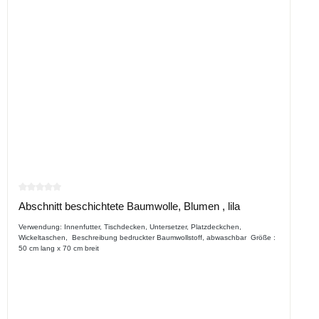
Durchschnittliche Bewertung von 0 von 5 Sternen
Abschnitt beschichtete Baumwolle, Blumen , lila
Verwendung: Innenfutter, Tischdecken, Untersetzer, Platzdeckchen,
Wickeltaschen, Beschreibung bedruckter Baumwollstoff, abwaschbar Größe :
50 cm lang x 70 cm breit