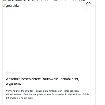
Durchschnittliche Bewertung von 0 von 5 Sternen
Abschnitt beschichtete Baumwolle, animal print,
d`grün/lila
Verwendung: Innenfutter, Tischdecken, Untersetzer, Platzdeckchen,
Wickeltaschen, Beschreibung bedruckter Baumwollstoff, abwaschbar Größe :
50 cm lang x 70 cm breit