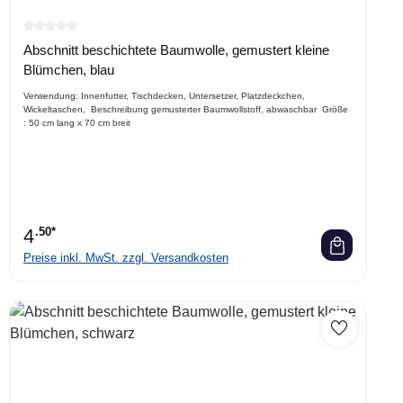
Durchschnittliche Bewertung von 0 von 5 Sternen
Abschnitt beschichtete Baumwolle, gemustert kleine
Blümchen, blau
Verwendung: Innenfutter, Tischdecken, Untersetzer, Platzdeckchen,
Wickeltaschen, Beschreibung gemusterter Baumwollstoff, abwaschbar Größe
: 50 cm lang x 70 cm breit
4
.50*
Preise inkl. MwSt. zzgl. Versandkosten