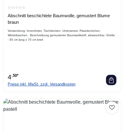
Durchschnittliche Bewertung von 0 von 5 Sternen
Abschnitt beschichtete Baumwolle, gemustert Blume
braun
Verwendung: Innenfutter, Tischdecken, Untersetzer, Platzdeckchen,
Wickeltaschen, Beschreibung gemusterter Baumwollstoff, abwaschbar Größe
: 50 cm lang x 70 cm breit
4
.50*
Preise inkl. MwSt. zzgl. Versandkosten