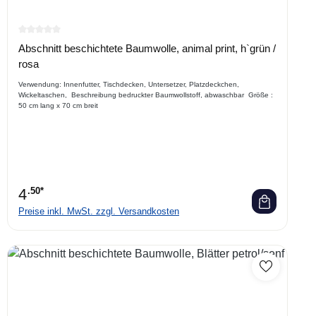
Durchschnittliche Bewertung von 0 von 5 Sternen
Abschnitt beschichtete Baumwolle, animal print, h`grün /
rosa
Verwendung: Innenfutter, Tischdecken, Untersetzer, Platzdeckchen,
Wickeltaschen, Beschreibung bedruckter Baumwollstoff, abwaschbar Größe :
50 cm lang x 70 cm breit
4
.50*
Preise inkl. MwSt. zzgl. Versandkosten