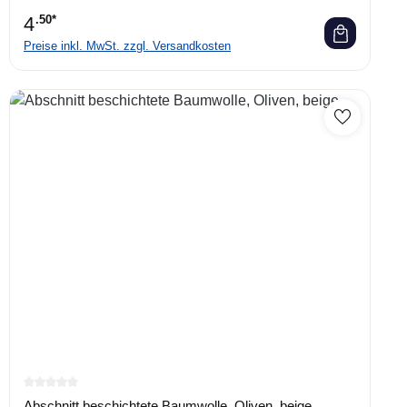
4
.50*
Preise inkl. MwSt. zzgl. Versandkosten
Durchschnittliche Bewertung von 0 von 5 Sternen
Abschnitt beschichtete Baumwolle, Oliven, beige