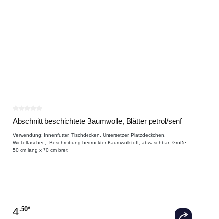
Durchschnittliche Bewertung von 0 von 5 Sternen
Abschnitt beschichtete Baumwolle, Blätter petrol/senf
Verwendung: Innenfutter, Tischdecken, Untersetzer, Platzdeckchen,
Wickeltaschen, Beschreibung bedruckter Baumwollstoff, abwaschbar Größe :
50 cm lang x 70 cm breit
4
.50*