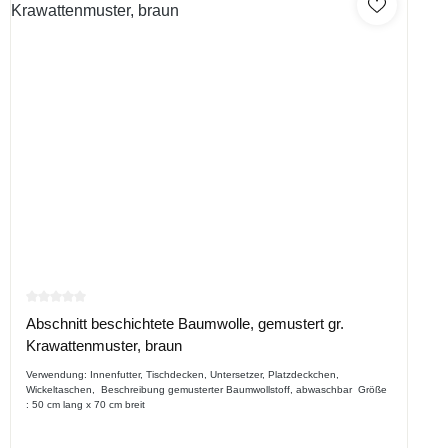
Durchschnittliche Bewertung von 0 von 5 Sternen
Abschnitt beschichtete Baumwolle, gemustert gr.
Krawattenmuster, braun
Verwendung: Innenfutter, Tischdecken, Untersetzer, Platzdeckchen,
Wickeltaschen, Beschreibung gemusterter Baumwollstoff, abwaschbar Größe
: 50 cm lang x 70 cm breit