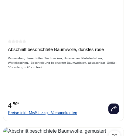
Durchschnittliche Bewertung von 0 von 5 Sternen
Abschnitt beschichtete Baumwolle, dunkles rose
Verwendung: Innenfutter, Tischdecken, Untersetzer, Platzdeckchen,
Wickeltaschen, Beschreibung bedruckter Baumwollstoff, abwaschbar Größe :
50 cm lang x 70 cm breit
4
.50*
Preise inkl. MwSt. zzgl. Versandkosten