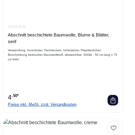
Durchschnittliche Bewertung von 0 von 5 Sternen
Abschnitt beschichtete Baumwolle, Blume & Blätter,
senf
Verwendung: Innenfutter, Tischdecken, Untersetzer, Platzdeckchen
Beschreibung bedruckter Baumwollstoff, abwaschbar Größe : 50 cm lang x 70
cm breit
4
.50*
Preise inkl. MwSt. zzgl. Versandkosten