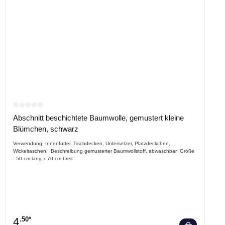
Durchschnittliche Bewertung von 0 von 5 Sternen
Abschnitt beschichtete Baumwolle, gemustert kleine
Blümchen, schwarz
Verwendung: Innenfutter, Tischdecken, Untersetzer, Platzdeckchen,
Wickeltaschen, Beschreibung gemusterter Baumwollstoff, abwaschbar Größe
: 50 cm lang x 70 cm breit
4
.50*