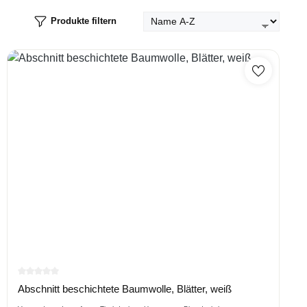
Produkte filtern
Durchschnittliche Bewertung von 0 von 5 Sternen
Abschnitt beschichtete Baumwolle, Blätter, weiß