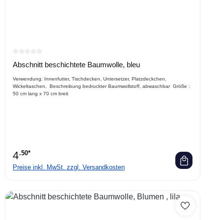
Durchschnittliche Bewertung von 0 von 5 Sternen
Abschnitt beschichtete Baumwolle, bleu
Verwendung: Innenfutter, Tischdecken, Untersetzer, Platzdeckchen,
Wickeltaschen, Beschreibung bedruckter Baumwollstoff, abwaschbar Größe :
50 cm lang x 70 cm breit
4
.50*
Preise inkl. MwSt. zzgl. Versandkosten