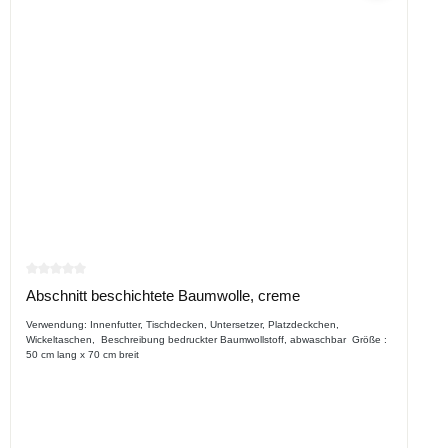
Durchschnittliche Bewertung von 0 von 5 Sternen
Abschnitt beschichtete Baumwolle, creme
Verwendung: Innenfutter, Tischdecken, Untersetzer, Platzdeckchen,
Wickeltaschen, Beschreibung bedruckter Baumwollstoff, abwaschbar Größe :
50 cm lang x 70 cm breit