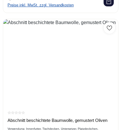
Preise inkl. MwSt. zzgl. Versandkosten
Durchschnittliche Bewertung von 0 von 5 Sternen
Abschnitt beschichtete Baumwolle, gemustert Oliven
Verwendung: Innenfutter, Tischdecken, Untersetzer, Platzdeckchen,