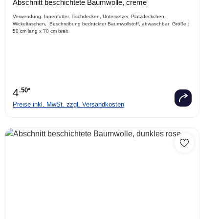
Durchschnittliche Bewertung von 0 von 5 Sternen
Abschnitt beschichtete Baumwolle, creme
Verwendung: Innenfutter, Tischdecken, Untersetzer, Platzdeckchen,
Wickeltaschen, Beschreibung bedruckter Baumwollstoff, abwaschbar Größe :
50 cm lang x 70 cm breit
4
.50*
Preise inkl. MwSt. zzgl. Versandkosten