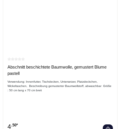
Durchschnittliche Bewertung von 0 von 5 Sternen
Abschnitt beschichtete Baumwolle, gemustert Blume
pastell
Verwendung: Innenfutter, Tischdecken, Untersetzer, Platzdeckchen,
Wickeltaschen, Beschreibung gemusterter Baumwollstoff, abwaschbar Größe
: 50 cm lang x 70 cm breit
4
.50*