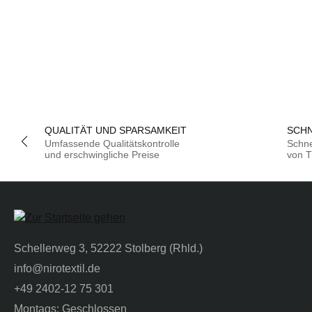
QUALITÄT UND SPARSAMKEIT
SCHN
Umfassende Qualitätskontrolle
Schne
und erschwingliche Preise
von T
Schellerweg 3, 52222 Stolberg (Rhld.)
info@nirotextil.de
+49 2402-12 75 301
Montags: Geschlossen