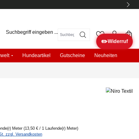
Suchbegriff eingeben ...
✏️
Widerruf
welt
Hundeartikel
Gutscheine
Neuheiten
ende(r) Meter
(13,50 € / 1 Laufende(r) Meter)
St. zzgl. Versandkosten