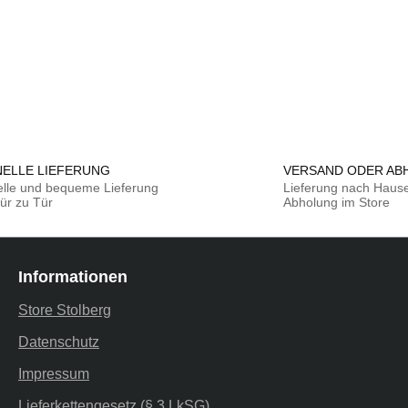
ELLE LIEFERUNG
VERSAND ODER AB
lle und bequeme Lieferung
Lieferung nach Haus
ür zu Tür
Abholung im Store
Informationen
Store Stolberg
Datenschutz
Impressum
Lieferkettengesetz (§ 3 LkSG)