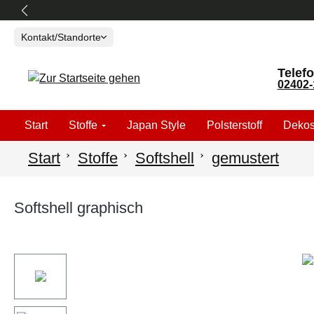
springen
Zur Hauptnavigation springen
Kontakt/Standorte
Telefo
02402-
Start
Stoffe
Japan Style
Polsterstoff
Dekos
Start
Stoffe
Softshell
gemustert
Softshell graphisch
Bildergalerie überspringen