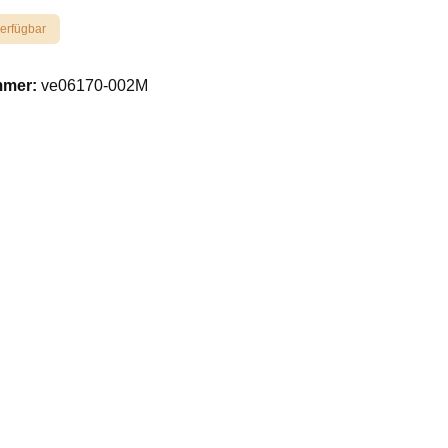
verfügbar
mmer:
ve06170-002M