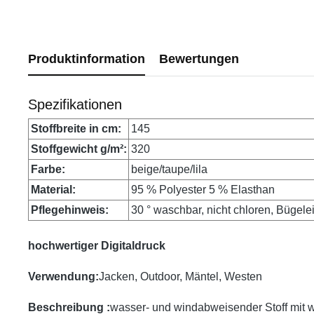
Produktinformation
Bewertungen
Spezifikationen
Stoffbreite in cm:
145
Stoffgewicht g/m²:
320
Farbe:
beige/taupe/lila
Material:
95 % Polyester 5 % Elasthan
Pflegehinweis:
30 ° waschbar, nicht chloren, Bügele
hochwertiger Digitaldruck
Verwendung:
Jacken, Outdoor, Mäntel, Westen
Beschreibung :
wasser- und windabweisender Stoff mit 